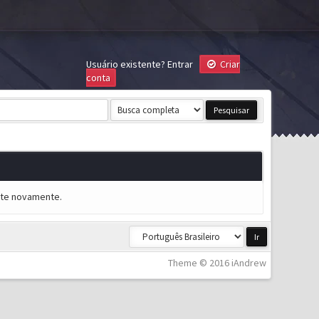
Usuário existente?
Entrar
Criar
conta
ente novamente.
Theme © 2016 iAndrew