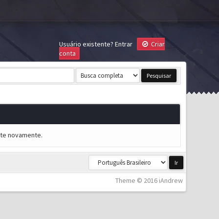
Usuário existente?
Entrar
Criar
conta
ente novamente.
Theme © 2016 iAndrew