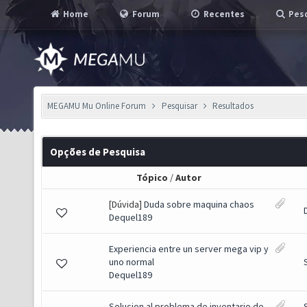
Home
Forum
Recentes
Pesq
MEGAMU Mu Online Forum
Pesquisar
Resultados
Opções de Pesquisa
Tópico
/
Autor
[Dúvida]
Duda sobre maquina chaos
Dequel189
Experiencia entre un server mega vip y
uno normal
Dequel189
Solucion al problema de inventario de