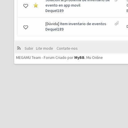
evento en app movil
Dequel189
[Dúvida]
Item inventario de eventos
Dequel189
Subir
Lite mode
Contate-nos
MEGAMU Team - Forum Criado por
MyBB
.
Mu Online