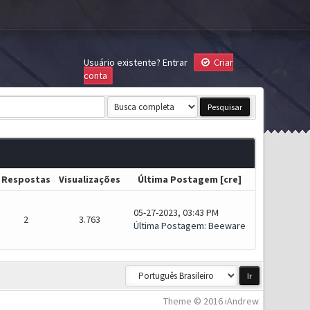
Usuário existente?
Entrar
Criar
conta
Respostas
Visualizações
Última Postagem
[
cre
]
05-27-2023, 03:43 PM
2
3.763
Última Postagem
:
Beeware
Theme © 2016 iAndrew