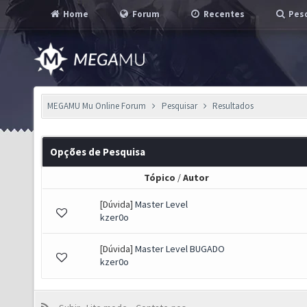
Home
Forum
Recentes
Pesq
MEGAMU Mu Online Forum
Pesquisar
Resultados
Opções de Pesquisa
Tópico
/
Autor
[Dúvida]
Master Level
kzer0o
[Dúvida]
Master Level BUGADO
kzer0o