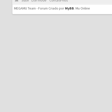
Subir
Lite mode
Contate-nos
MEGAMU Team - Forum Criado por
MyBB
.
Mu Online