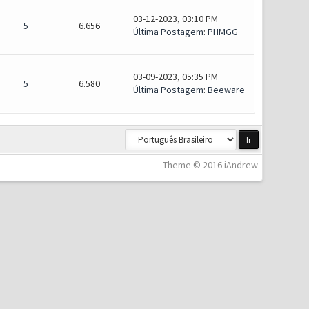
03-12-2023, 03:10 PM
5
6.656
Última Postagem
:
PHMGG
03-09-2023, 05:35 PM
5
6.580
Última Postagem
:
Beeware
Theme © 2016 iAndrew