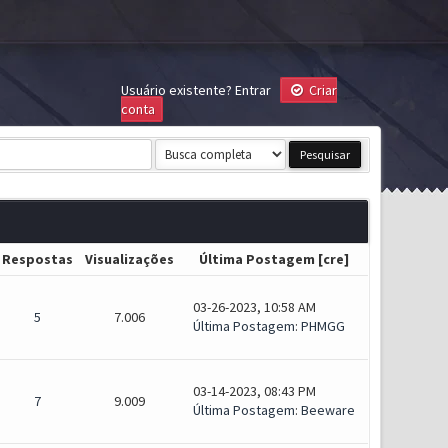
Usuário existente?
Entrar
Criar
conta
Respostas
Visualizações
Última Postagem
[
cre
]
03-26-2023, 10:58 AM
5
7.006
Última Postagem
:
PHMGG
03-14-2023, 08:43 PM
7
9.009
Última Postagem
:
Beeware