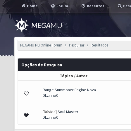
Home
Forum
Recentes
Pesq
MEGAMU Mu Online Forum
Pesquisar
Resultados
Opções de Pesquisa
Tópico
/
Autor
Range Summoner Engine Nova
DLzinho0
[Dúvida]
Soul Master
DLzinho0