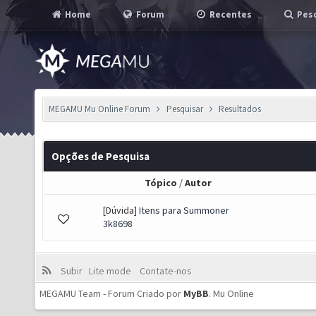
Home
Forum
Recentes
Pesq
MEGAMU Mu Online Forum
Pesquisar
Resultados
Opções de Pesquisa
Tópico
/
Autor
[Dúvida]
Itens para Summoner
3k8698
Subir
Lite mode
Contate-nos
MEGAMU Team - Forum Criado por
MyBB
.
Mu Online