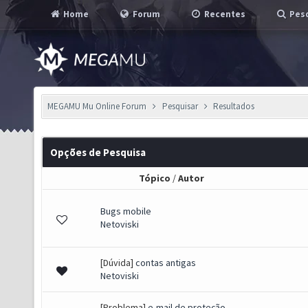
Home
Forum
Recentes
Pesq
MEGAMU Mu Online Forum
Pesquisar
Resultados
Opções de Pesquisa
Tópico
/
Autor
Bugs mobile
Netoviski
[Dúvida]
contas antigas
Netoviski
[Problema]
e-mail de proteção