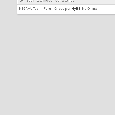
Subir
Lite mode
Contate-nos
MEGAMU Team - Forum Criado por
MyBB
.
Mu Online