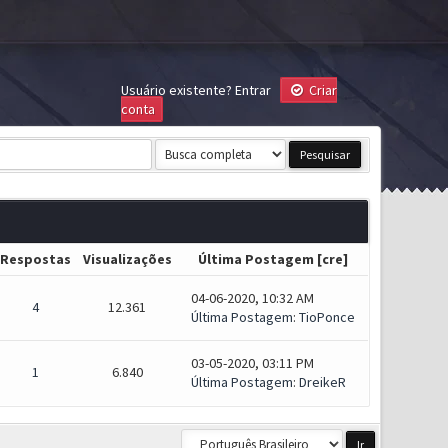
Usuário existente?
Entrar
Criar
conta
Respostas
Visualizações
Última Postagem
[
cre
]
04-06-2020, 10:32 AM
4
12.361
Última Postagem
:
TioPonce
03-05-2020, 03:11 PM
1
6.840
Última Postagem
:
DreikeR