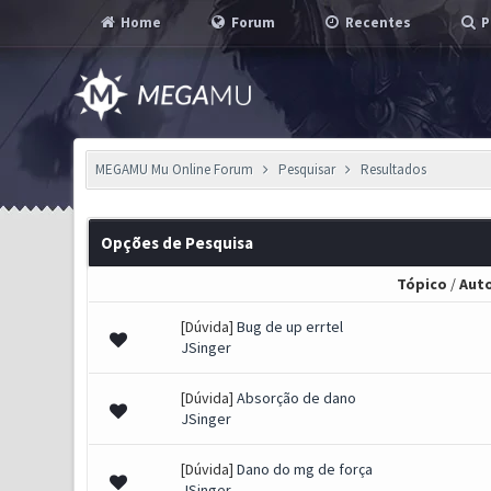
Home
Forum
Recentes
P
MEGAMU Mu Online Forum
Pesquisar
Resultados
Opções de Pesquisa
Tópico
/
Aut
[Dúvida]
Bug de up errtel
JSinger
[Dúvida]
Absorção de dano
JSinger
[Dúvida]
Dano do mg de força
JSinger