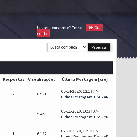
Usuário existente?
Entrar
Criar
conta
Respostas
Visualizações
Última Postagem
[
cre
]
08-24-2020, 12:18 PM
2
6.951
Última Postagem
:
DreikeR
08-21-2020, 10:34 AM
3
9.468
Última Postagem
:
DreikeR
07-20-2020, 12:18 PM
1
6.122
Última Postagem
:
DreikeR