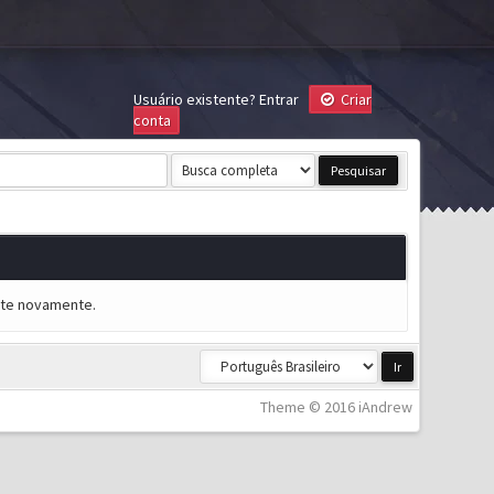
Usuário existente?
Entrar
Criar
conta
ente novamente.
Theme © 2016 iAndrew