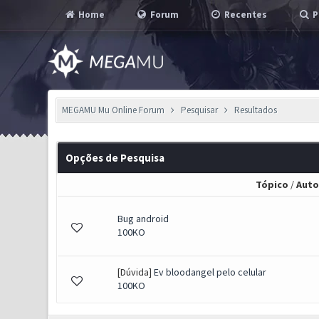
Home
Forum
Recentes
P
MEGAMU Mu Online Forum
Pesquisar
Resultados
Opções de Pesquisa
Tópico
/
Auto
Bug android
100KO
[Dúvida]
Ev bloodangel pelo celular
100KO