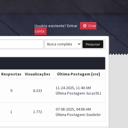
Usuário existente?
Entrar
Criar
conta
Respostas
Visualizações
Última Postagem
[
cre
]
11-24-2025, 11:40 AM
9
6.333
Última Postagem
:
lucas911
07-08-2025, 04:06 AM
1
1.772
Última Postagem
:
bashirbr