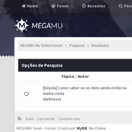
Home
Forum
Recentes
Pesq
MEGAMU Mu Online Forum
Pesquisar
Resultados
Opções de Pesquisa
Tópico
/
Autor
[Dúvida]
Como saber se os itens ainda estão na
minha conta
darknesxs
Subir
Lite mode
Contate-nos
MEGAMU Team - Forum Criado por
MyBB
.
Mu Online