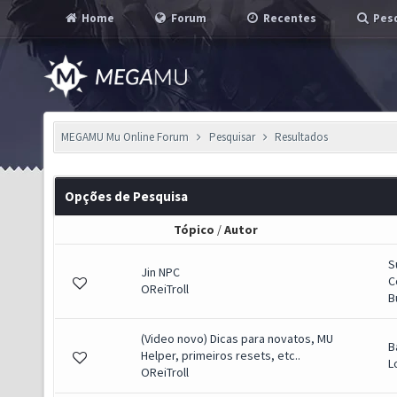
Home
Forum
Recentes
Pesq
MEGAMU Mu Online Forum
Pesquisar
Resultados
Opções de Pesquisa
Tópico
/
Autor
S
Jin NPC
C
OReiTroll
B
(Video novo) Dicas para novatos, MU
B
Helper, primeiros resets, etc..
L
OReiTroll