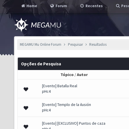
Home
Forum
Recentes
Pesq
MEGAMU Mu Online Forum
Pesquisar
Resultados
Opções de Pesquisa
Tópico
/
Autor
[Evento] Batalla Real
pHc4
[Evento] Templo de la ilusión
pHc4
[Evento] [EXCLUSIVO] Puntos de caza
pHc4