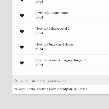
pHc4
[Evento] Ataque zombi
pHc4
[Evento] Caballo perdió
pHc4
[Evento] Fuga das Gallinas
pHc4
[Dúvida]
Tesouro Dungeon Bugado!
pHc4
Subir
Lite mode
Contate-nos
MEGAMU Team - Forum Criado por
MyBB
.
Mu Online