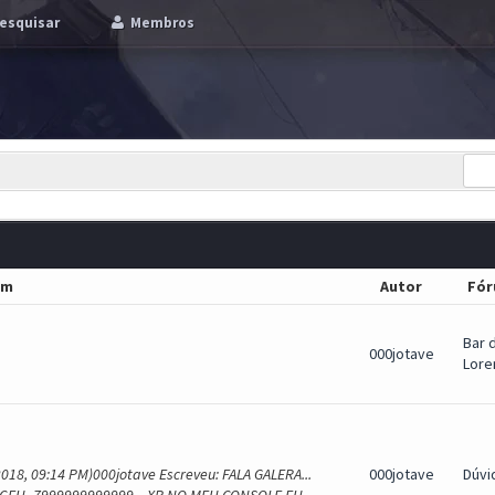
esquisar
Membros
em
Autor
Fó
Bar 
000jotave
Lore
018, 09:14 PM)000jotave Escreveu: FALA GALERA...
000jotave
Dúvi