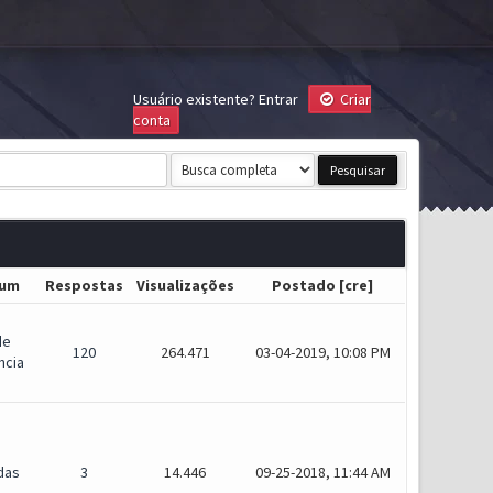
Usuário existente?
Entrar
Criar
conta
rum
Respostas
Visualizações
Postado
[
cre
]
de
120
264.471
03-04-2019, 10:08 PM
ncia
das
3
14.446
09-25-2018, 11:44 AM