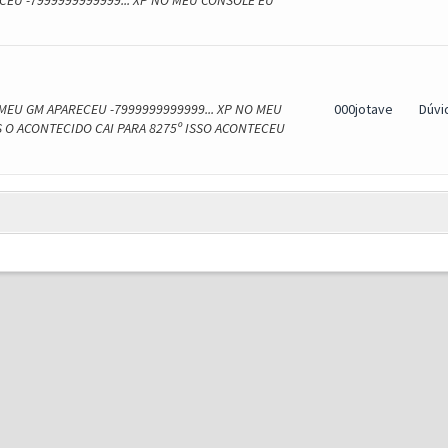
U -7999999999999... XP NO MEU CONSOLE EU
MEU GM APARECEU -7999999999999... XP NO MEU
000jotave
Dúvi
 O ACONTECIDO CAI PARA 8275º ISSO ACONTECEU