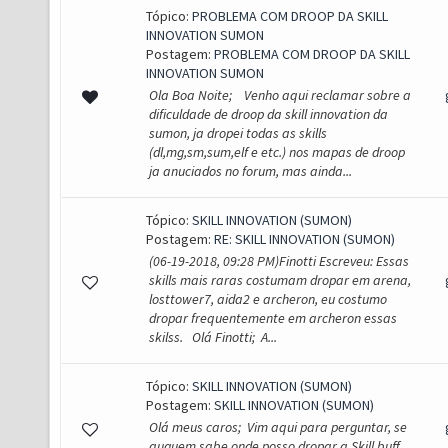
Tópico:
PROBLEMA COM DROOP DA SKILL
INNOVATION SUMON
Postagem:
PROBLEMA COM DROOP DA SKILL
INNOVATION SUMON
Ola Boa Noite; Venho aqui reclamar sobre a
dificuldade de droop da skill innovation da
sumon, ja dropei todas as skills
(dl,mg,sm,sum,elf e etc.) nos mapas de droop
ja anuciados no forum, mas ainda...
Tópico:
SKILL INNOVATION (SUMON)
Postagem:
RE: SKILL INNOVATION (SUMON)
(06-19-2018, 09:28 PM)Finotti Escreveu: Essas
skills mais raras costumam dropar em arena,
losttower7, aida2 e archeron, eu costumo
dropar frequentemente em archeron essas
skilss. Olá Finotti; A...
Tópico:
SKILL INNOVATION (SUMON)
Postagem:
SKILL INNOVATION (SUMON)
Olá meus caros; Vim aqui para perguntar, se
auguem sabe onde posso dropar a Skill buff