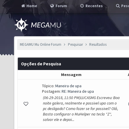
Home
Forum
Recentes
Pesq
MEGAMU Mu Online Forum
Pesquisar
Resultados
Opções de Pesquisa
Mensagem
Tópico:
Maneira de upa
Postagem:
RE: Maneira de upa
(06-29-2018, 11:50 PM)LUCASMG Escreveu: Boa
noite galera, realmente e possivel upa com o
pc desligado? Como fazer se for possivel? Olá,
Basta configurar o MuHelper na tecla "Z",
salvar ele e depoi...