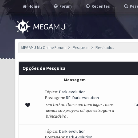
Home
Forum
Recentes
Pesq
MEGAMU Mu Online Forum
Pesquisar
Resultados
Opções de Pesquisa
Mensagem
Tópico:
Dark evolution
Postagem:
RE: Dark evolution
sim tarkan tbm e um bom lugar . mais
f
devias sao prayers off que estragam a
brincadeira .
Tópico:
Dark evolution
Postagem:
Dark evolution