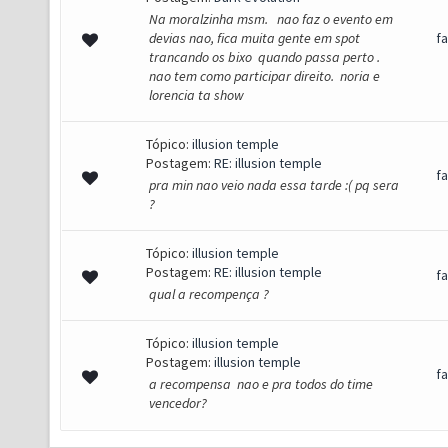
Na moralzinha msm. nao faz o evento em
devias nao, fica muita gente em spot
f
trancando os bixo quando passa perto .
nao tem como participar direito. noria e
lorencia ta show
Tópico:
illusion temple
Postagem:
RE: illusion temple
f
pra min nao veio nada essa tarde :( pq sera
?
Tópico:
illusion temple
Postagem:
RE: illusion temple
f
qual a recompença ?
Tópico:
illusion temple
Postagem:
illusion temple
f
a recompensa nao e pra todos do time
vencedor?