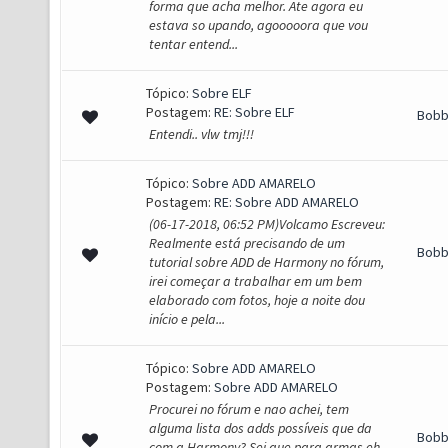
forma que acha melhor. Ate agora eu
estava so upando, agooooora que vou
tentar entend...
Tópico:
Sobre ELF
Postagem:
RE: Sobre ELF
Bob
Entendi.. vlw tmj!!!
Tópico:
Sobre ADD AMARELO
Postagem:
RE: Sobre ADD AMARELO
(06-17-2018, 06:52 PM)Volcamo Escreveu:
Realmente está precisando de um
Bob
tutorial sobre ADD de Harmony no fórum,
irei começar a trabalhar em um bem
elaborado com fotos, hoje a noite dou
início e pela...
Tópico:
Sobre ADD AMARELO
Postagem:
Sobre ADD AMARELO
Procurei no fórum e nao achei, tem
alguma lista dos adds possíveis que da
Bob
com a Harmony? Sei que para armas eh