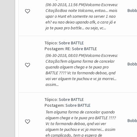
(06-30-2018, 11:56 PM)Volcamo Escreveu:
Citação:Boa noite Volcamo, entao... mais
Bob
upar o Hunt eh somente no server 1 nao
eh? eu nao deixo upando afk, o cara já e
ja te puxa pro battle... ou seja, vc...
Tópico:
Sobre BATTLE
Postagem:
RE: Sobre BATTLE
(06-30-2018, 08:03 PM)Volcamo Escreveu:
Citação:Tem alguma forma de cancelar
Bob
quando alguem chega e te puxa pro
BATTLE ???? Vc ta farmando deboa, qnd
vai ver alguem te puchou e vc ja morrei...
assim...
Tópico:
Sobre BATTLE
Postagem:
Sobre BATTLE
Tem alguma forma de cancelar quando
alguem chega e te puxa pro BATTLE ????
Bob
Vc ta farmando deboa, qnd vai ver
alguem te puchou e vc ja morrei... assim
eh complicado.. tem a espera de