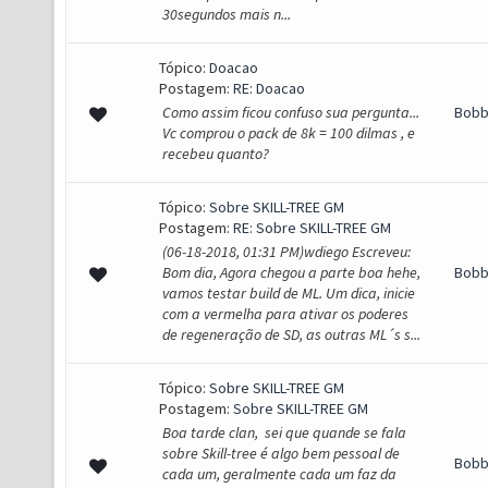
30segundos mais n...
Tópico:
Doacao
Postagem:
RE: Doacao
Como assim ficou confuso sua pergunta...
Bob
Vc comprou o pack de 8k = 100 dilmas , e
recebeu quanto?
Tópico:
Sobre SKILL-TREE GM
Postagem:
RE: Sobre SKILL-TREE GM
(06-18-2018, 01:31 PM)wdiego Escreveu:
Bom dia, Agora chegou a parte boa hehe,
Bob
vamos testar build de ML. Um dica, inicie
com a vermelha para ativar os poderes
de regeneração de SD, as outras ML´s s...
Tópico:
Sobre SKILL-TREE GM
Postagem:
Sobre SKILL-TREE GM
Boa tarde clan, sei que quande se fala
sobre Skill-tree é algo bem pessoal de
Bob
cada um, geralmente cada um faz da