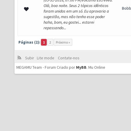
(05-31-2018, 07:00 PM)Volcamo Escreveu:
Olá, boa noite. Seus 2 tópicos idênticos
Bob
foram unidos em um só. Eu aprovaria a
sugestão, mas não tenho esse poder
haha, bom, eu gostei... estarei
repassando...
Páginas (2):
1
2
Próximo »
Subir
Lite mode
Contate-nos
MEGAMU Team - Forum Criado por
MyBB
.
Mu Online