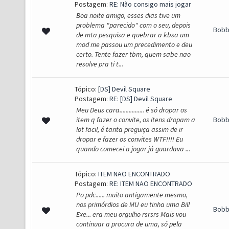
Postagem:
RE: Não consigo mais jogar
Boa noite amigo, esses dias tive um
problema "parecido" com o seu, depois
Bob
de mta pesquisa e quebrar a kbsa um
mod me passou um precedimento e deu
certo. Tente fazer tbm, quem sabe nao
resolve pra ti t...
Tópico:
[DS] Devil Square
Postagem:
RE: [DS] Devil Square
Meu Deus cara................ é só dropar os
item q fazer o convite, os itens dropam a
Bob
lot facil, é tanta preguiça assim de ir
dropar e fazer os convites WTF!!!! Eu
quando comecei a jogar já guardava ...
Tópico:
ITEM NAO ENCONTRADO
Postagem:
RE: ITEM NAO ENCONTRADO
Po pdc...... muito antigamente mesmo,
nos primórdios de MU eu tinha uma Bill
Bob
Exe... era meu orgulho rsrsrs Mais vou
continuar a procura de uma, só pela