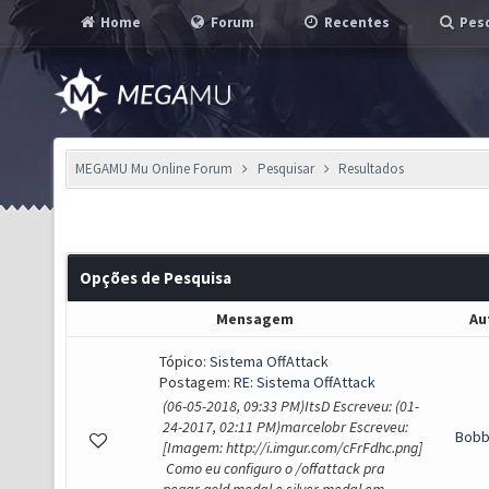
Home
Forum
Recentes
Pesq
MEGAMU Mu Online Forum
Pesquisar
Resultados
Opções de Pesquisa
Mensagem
Au
Tópico:
Sistema OffAttack
Postagem:
RE: Sistema OffAttack
(06-05-2018, 09:33 PM)ItsD Escreveu: (01-
24-2017, 02:11 PM)marcelobr Escreveu:
Bob
[Imagem: http://i.imgur.com/cFrFdhc.png]
Como eu configuro o /offattack pra