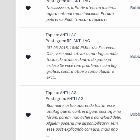
Postagem:
RE: ANTI-LAG
Nussssssssa, falta de atencao minha...
Bob
agora entendi como funciona. Perdao
pelo erro. Pode trancar o topico rs
Tópico:
ANTI-LAG
Postagem:
RE: ANTI-LAG
(07-03-2018, 10:50 PM)hexAz Escreveu:
Olá , voce pode ativar o anti-lag usando
Bob
teclas de atalhos dentro do game ja
incluso Se você tem problemas com lag
gráfico, confira abaixo como utilizar o
excl...
Tópico:
ANTI-LAG
Postagem:
ANTI-LAG
Boa noite, estou querendo testar esse
antilag que encontrei alguns post aqui no
Bob
fórum, porem, não achei o donwload dele.
Alguém poderia me disponibilizar?? Tem
esse post explicando com usa, mais nao
...