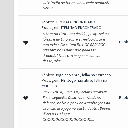
satisfação de ter mesmo.. linda demais!!
Nois v...
Tópico:
ITEM NAO ENCONTRADO
Postagem:
ITEM NAO ENCONTRADO
Só queria tirar uma duvida, pesquisei no
fórum e no tuto sobre silver/gold box e
Bob
nao achei. Esse item BILL OF BARLROG
não tem no server? não pode ser
dropado? Nunca vi ninguem com um
desse, alias.. ...
Tópico:
Jogo nao abre, falha na extracao
Postagem:
RE: Jogo nao abre, falha na
extracao
(06-11-2018, 12:34 AM)Grover Escreveu:
Faz o seguinte, Desativa o Windows
Bob
defense, baixa o pack de atualizaçoes no
site, extrai é joga na pasta do Mu . Depois
disso tenta logar.
QQQQQQQQQQQQQQQQQQQ...