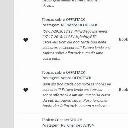
pegar gold medal e silver medal em
devia...
Tópico:
sobre OFFATTACK
Postagem:
RE: sobre OFFATTACK
(07-17-2018, 12:13 PM)wdiego Escreveu:
(07-17-2018, 11:35 AM)BobbyPTG
Bob
Escreveu: Bom dia boa tarde boa noite
senhoras ee senhores!!! Estava lendo uns
topicos sobre offattack e um diz uma
coisa out...
Tópico:
sobre OFFATTACK
Postagem:
sobre OFFATTACK
Bom dia boa tarde boa noite senhoras ee
senhores!!! Estava lendo uns topicos
Bob
sobre offattack e um diz uma coisa outro
diz outra... queria saber, Para funcioner
basta dar /offattack.. ou tem q colocar...
Tópico:
Criar set VENOM
Postagem:
RE: Criar set VENOM