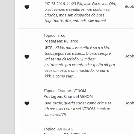
(07-15-2018, 11:23 PM)wise Escreveu: Olá,
Bob
o set venom e similares não podem ser
criados, mas sim dropados do boss
Nightmate. Ata, entendi.. vlw mano!
Tópico:
arco
Postagem:
RE: arco
WTF... Kkkk, mais isso não é só n o Mu,
todos jogos são assim... O arco sempre
Bob
vai ser na descrição "2 mãos"
justamente pra vc entender q não dá pra
usar um arco e um machado na outra
kkk. E como Vulc...
Tópico:
Criar set VENOM
Postagem:
Criar set VENOM
Boa tarde, queria saber como cria e se
Bob
eh possivel criar o set VENOM, e outros
similares??!!
Tópico:
ANTI-LAG