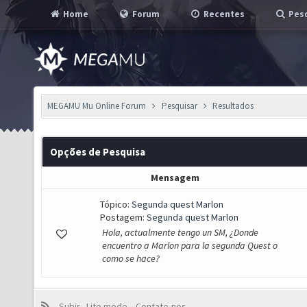
Home
Forum
Recentes
Pesq
MEGAMU Mu Online Forum
Pesquisar
Resultados
Opções de Pesquisa
Mensagem
Tópico:
Segunda quest Marlon
Postagem:
Segunda quest Marlon
Hola, actualmente tengo un SM, ¿Donde
encuentro a Marlon para la segunda Quest o
como se hace?
Subir
Lite mode
Contate-nos