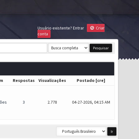
Usuário existente?
Entrar
Criar
conta
um
Respostas
Visualizações
Postado
[
cre
]
ões
3
2.778
04-27-2026, 04:15 AM