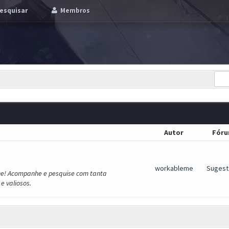
esquisar
Membros
Autor
Fór
workableme
Sugest
he! Acompanhe e pesquise com tanta
e valiosos.