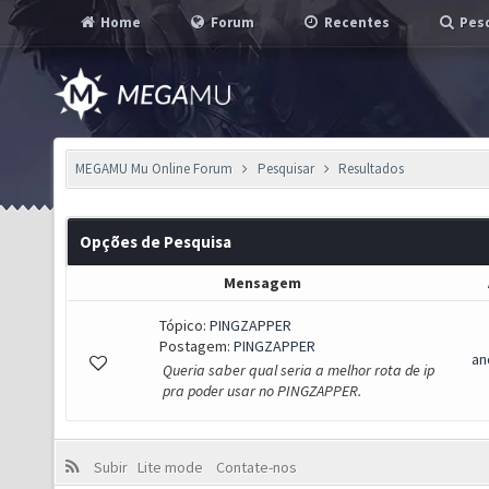
Home
Forum
Recentes
Pesq
MEGAMU Mu Online Forum
Pesquisar
Resultados
Opções de Pesquisa
Mensagem
Tópico:
PINGZAPPER
Postagem:
PINGZAPPER
an
Queria saber qual seria a melhor rota de ip
pra poder usar no PINGZAPPER.
Subir
Lite mode
Contate-nos