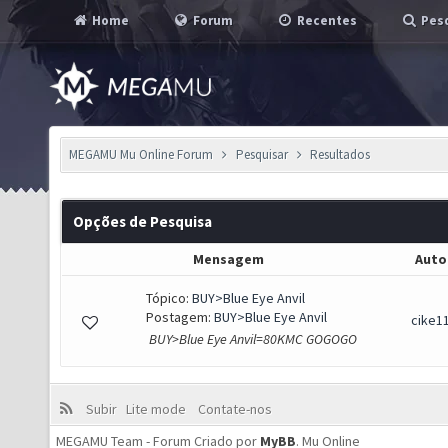
Home
Forum
Recentes
Pesq
MEGAMU Mu Online Forum
Pesquisar
Resultados
Opções de Pesquisa
Mensagem
Auto
Tópico:
BUY>Blue Eye Anvil
Postagem:
BUY>Blue Eye Anvil
cike1
BUY>Blue Eye Anvil=80KMC GOGOGO
Subir
Lite mode
Contate-nos
MEGAMU Team - Forum Criado por
MyBB
.
Mu Online