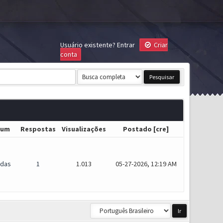
Usuário existente?
Entrar
Criar
conta
rum
Respostas
Visualizações
Postado
[
cre
]
idas
1
1.013
05-27-2026, 12:19 AM