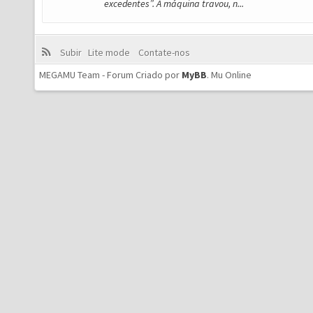
excedentes”. A máquina travou, n...
Subir
Lite mode
Contate-nos
MEGAMU Team - Forum Criado por
MyBB
.
Mu Online