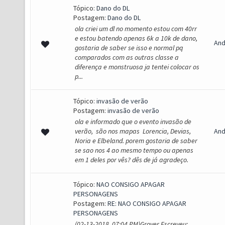
Tópico:
Dano do DL
Postagem:
Dano do DL
ola criei um dl no momento estou com 40rr
e estou batendo apenas 6k a 10k de dano,
And
gostaria de saber se isso e normal pq
comparados com as outras classe a
diferença e monstruosa ja tentei colocar os
p...
Tópico:
invasão de verão
Postagem:
invasão de verão
ola e informado que o evento invasão de
verão, são nos mapas Lorencia, Devias,
And
Noria e Elbeland. porem gostaria de saber
se sao nos 4 ao mesmo tempo ou apenas
em 1 deles por vês? dês de já agradeço.
Tópico:
NAO CONSIGO APAGAR
PERSONAGENS
Postagem:
RE: NAO CONSIGO APAGAR
PERSONAGENS
(02-13-2018, 07:04 PM)Grover Escreveu: