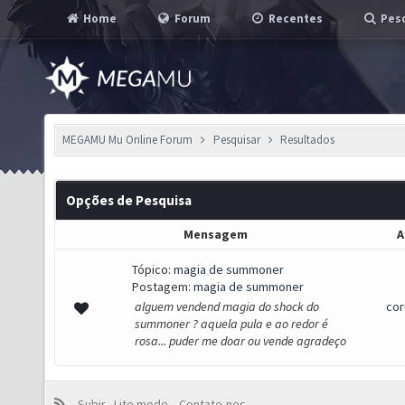
Home
Forum
Recentes
Pesq
MEGAMU Mu Online Forum
Pesquisar
Resultados
Opções de Pesquisa
Mensagem
A
Tópico:
magia de summoner
Postagem:
magia de summoner
alguem vendend magia do shock do
cor
summoner ? aquela pula e ao redor é
rosa... puder me doar ou vende agradeço
Subir
Lite mode
Contate-nos