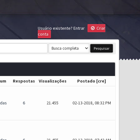
Usuário existente?
Entrar
Criar
conta
rum
Respostas
Visualizações
Postado
[
cre
]
idas
6
21.455
02-13-2018, 08:32 PM