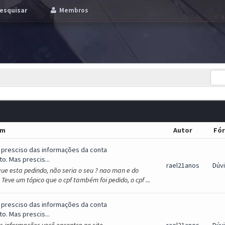
esquisar
Membros
em
Autor
Fó
 presciso das informações da conta
o. Mas prescis...
rael21anos
Dúv
que esta pedindo, não seria o seu ? nao man e do
eve um tópico que o cpf também foi pedido, o cpf ...
 presciso das informações da conta
o. Mas prescis...