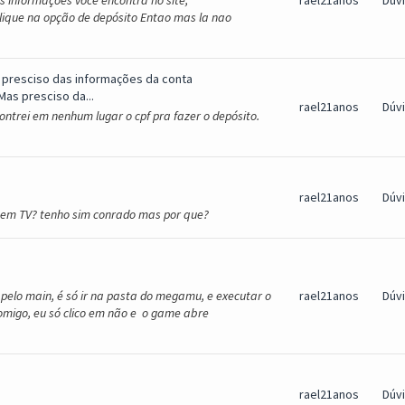
s informações você encontra no site,
rael21anos
Dúv
lique na opção de depósito Entao mas la nao
 presciso das informações da conta
Mas presciso da...
rael21anos
Dúv
ntrei em nenhum lugar o cpf pra fazer o depósito.
rael21anos
Dúv
tem TV? tenho sim conrado mas por que?
pelo main, é só ir na pasta do megamu, e executar o
rael21anos
Dúv
omigo, eu só clico em não e o game abre
rael21anos
Dúv