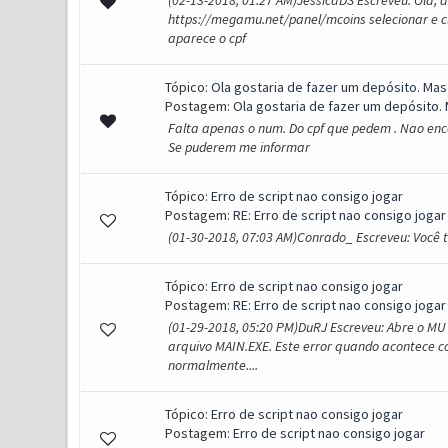
(02-13-2018, 01:27 AM)JessicaDS Escreveu: Olá, a
https://megamu.net/panel/mcoins selecionar e c
aparece o cpf
Tópico:
Ola gostaria de fazer um depósito. Mas
Postagem:
Ola gostaria de fazer um depósito. 
Falta apenas o num. Do cpf que pedem . Nao enco
Se puderem me informar
Tópico:
Erro de script nao consigo jogar
Postagem:
RE: Erro de script nao consigo jogar
(01-30-2018, 07:03 AM)Conrado_ Escreveu: Você 
Tópico:
Erro de script nao consigo jogar
Postagem:
RE: Erro de script nao consigo jogar
(01-29-2018, 05:20 PM)DuRJ Escreveu: Abre o MU 
arquivo MAIN.EXE. Este error quando acontece c
normalmente....
Tópico:
Erro de script nao consigo jogar
Postagem:
Erro de script nao consigo jogar