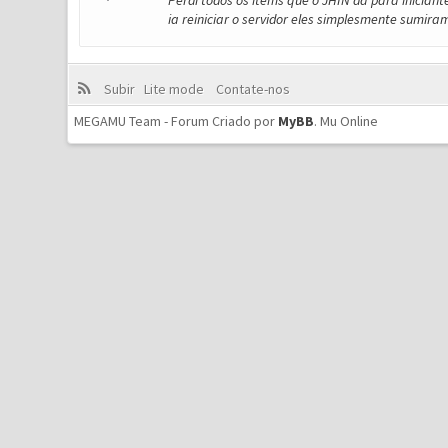
Perdi todos os items que o JHIN da para iniciant
ia reiniciar o servidor eles simplesmente sumira
Subir
Lite mode
Contate-nos
MEGAMU Team - Forum Criado por
MyBB
.
Mu Online