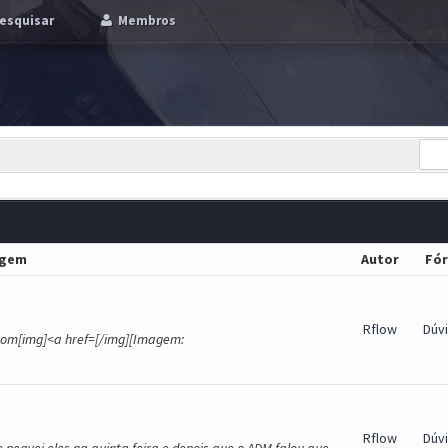
esquisar
Membros
gem
Autor
Fó
Rflow
Dúv
a com[img]<a href=[/img][Imagem:
Rflow
Dúv