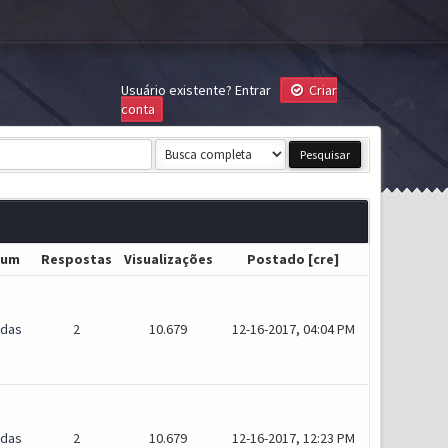
Usuário existente?
Entrar
Criar
conta
rum
Respostas
Visualizações
Postado
[
cre
]
idas
2
10.679
12-16-2017, 04:04 PM
idas
2
10.679
12-16-2017, 12:23 PM