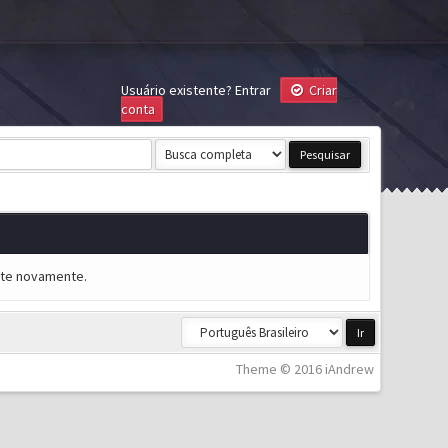
Usuário existente?
Entrar
Criar
conta
ente novamente.
Theme © 2016 iAndrew