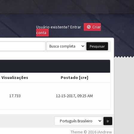
Usuário existente?
Entrar
Criar
conta
Visualizações
Postado
[
cre
]
17.733
12-15-2017, 09:25 AM
Theme © 2016 iAndrew