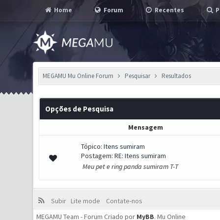
Home
Forum
Recentes
P
MEGAMU Mu Online Forum
Pesquisar
Resultados
Opções de Pesquisa
Mensagem
Tópico:
Itens sumiram
Postagem:
RE: Itens sumiram
Meu pet e ring panda sumiram T-T
Subir
Lite mode
Contate-nos
MEGAMU Team - Forum Criado por
MyBB
.
Mu Online