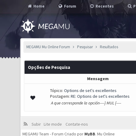
Home
Forum
Recentes
P
MEGAMU Mu Online Forum
Pesquisar
Resultados
Opções de Pesquisa
Mensagem
Tópico:
Options de set's excellentes
Postagem:
RE: Options de set's excellentes
A que corresponde la opción----} MUL {----
Subir
Lite mode
Contate-nos
MEGAMU Team - Forum Criado por
MyBB
.
Mu Online