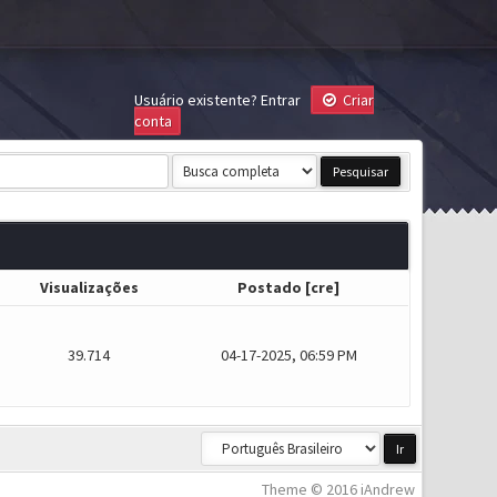
Usuário existente?
Entrar
Criar
conta
Visualizações
Postado
[
cre
]
39.714
04-17-2025, 06:59 PM
Theme © 2016 iAndrew