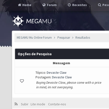
Home
Forum
Recentes
Pesq
MEGAMU Mu Online Forum
Pesquisar
Resultados
Opções de Pesquisa
Mensagem
Tópico:
Devaste Claw
Postagem:
Devaste Claw
Buying Devaste Claw, please come with a price
in mind, im not overpaying.
Subir
Lite mode
Contate-nos