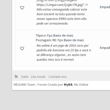
[img]<a href=[/img][Imagem:
https://i.imgur.com/QJgkc7M.jpg]" />
Empad
Não estou conseguindo colocar este
item ancient no báu quando tento
mover aparece ERRO este item não
pode ser armazenado.
Tópico:
Fps Baixo de mais
Postagem:
RE: Fps Baixo de mais
Mu online é um jogo de 2003 cara por
Empad
padrão ele funciona em 25 fps e voce n
ve diferença alguma , as vezes tem
quedas mas isso é normal.
Subir
Lite mode
Contate-nos
MEGAMU Team - Forum Criado por
MyBB
.
Mu Online