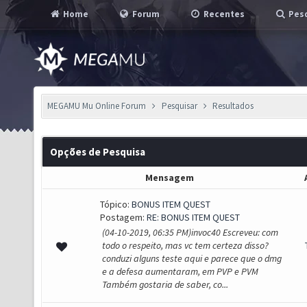
Home
Forum
Recentes
Pesq
MEGAMU Mu Online Forum
Pesquisar
Resultados
Opções de Pesquisa
Mensagem
Tópico:
BONUS ITEM QUEST
Postagem:
RE: BONUS ITEM QUEST
(04-10-2019, 06:35 PM)invoc40 Escreveu: com
todo o respeito, mas vc tem certeza disso?
conduzi alguns teste aqui e parece que o dmg
e a defesa aumentaram, em PVP e PVM
Também gostaria de saber, co...