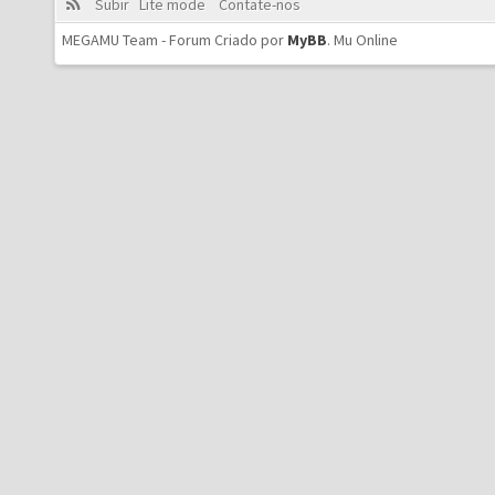
Subir
Lite mode
Contate-nos
MEGAMU Team - Forum Criado por
MyBB
.
Mu Online