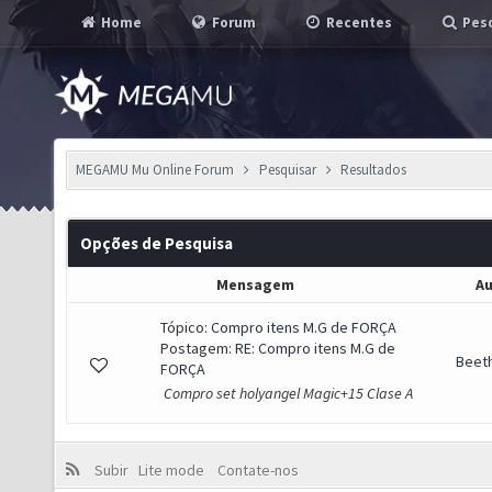
Home
Forum
Recentes
Pesq
MEGAMU Mu Online Forum
Pesquisar
Resultados
Opções de Pesquisa
Mensagem
Au
Tópico:
Compro itens M.G de FORÇA
Postagem:
RE: Compro itens M.G de
Beet
FORÇA
Compro set holyangel Magic+15 Clase A
Subir
Lite mode
Contate-nos