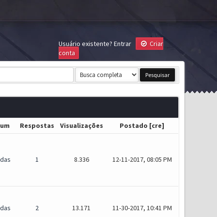
Usuário existente?
Entrar
Criar
conta
rum
Respostas
Visualizações
Postado
[
cre
]
idas
1
8.336
12-11-2017, 08:05 PM
idas
2
13.171
11-30-2017, 10:41 PM