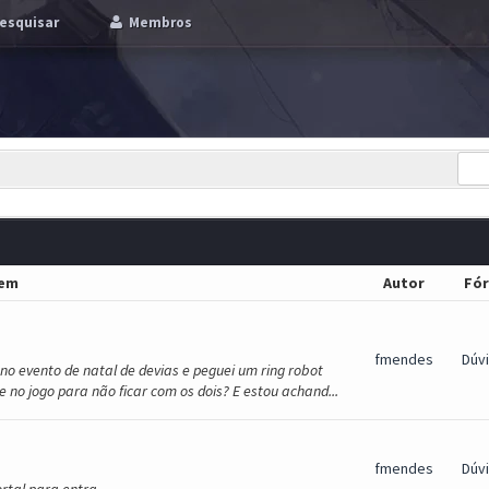
esquisar
Membros
em
Autor
Fó
fmendes
Dúv
no evento de natal de devias e peguei um ring robot
e no jogo para não ficar com os dois? E estou achand...
fmendes
Dúv