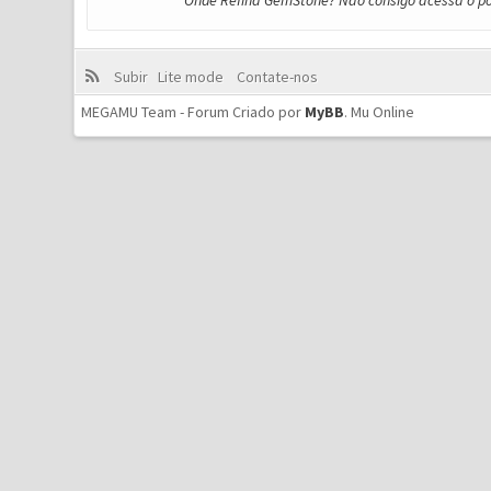
Onde Refina GemStone? Não consigo acessa o po
Subir
Lite mode
Contate-nos
MEGAMU Team - Forum Criado por
MyBB
.
Mu Online