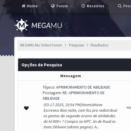
Home
Forum
Recentes
Pesq
MEGAMU Mu Online Forum
Pesquisar
Resultados
Opções de Pesquisa
Mensagem
Tópico:
APRIMORAMENTO DE ABILIDADE
Postagem:
RE: APRIMORAMENTO DE
ABILIDADE
(03-17-2025, 10:54 PM)AtomisWave
ma
Escreveu: Boa noite, com faz pra redistribuir
os pontos da segunda arvore de abilidades
do lvl 800+ ? Compra no NPC Jin de Ruud os
itens Oblivion (ultima pagina). A...