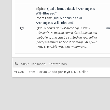
Tópico:
Qual o bonus da skill Archangel's
Will - Blessed?
Postagem:
Qual o bonus da skill
Archangel's Will - Blessed?
Qual o bonus da skill Archangel's Will -
ma
Blessed? De acordo com o database do mu
global é: l, and can be casted on yourself or
party members to boost damage! ATK/WIZ
DMG +200 Skill DMG +50 Podem co...
Subir
Lite mode
Contate-nos
MEGAMU Team - Forum Criado por
MyBB
.
Mu Online