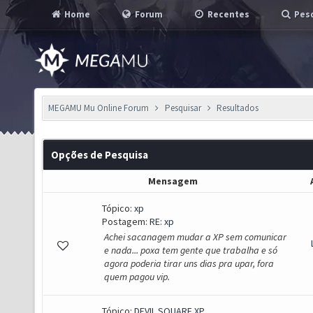
Home
Forum
Recentes
Pesq
MEGAMU Mu Online Forum
Pesquisar
Resultados
Opções de Pesquisa
Mensagem
Tópico:
xp
Postagem:
RE: xp
Achei sacanagem mudar a XP sem comunicar
e nada... poxa tem gente que trabalha e só
agora poderia tirar uns dias pra upar, fora
quem pagou vip.
Tópico:
DEVIL SQUARE XP