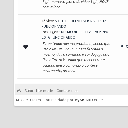
8 gb memoria placa de vídeo 1 gb, HOJE
com minha...
Tópico:
MOBILE - OFFATTACK NÃO ESTÁ
FUNCIONANDO
Postagem:
RE: MOBILE - OFFATTACK NÃO
ESTÁ FUNCIONANDO
Estou tendo mesmo problema, sendo que
DLEg
uso o MOBILE no PC e esta fazendo o
mesmo, dou o comando e sai do jogo não
fica offattack, tenho que reconectar e
quando dou o comando a contece
novamente, as vez...
Subir
Lite mode
Contate-nos
MEGAMU Team - Forum Criado por
MyBB
.
Mu Online