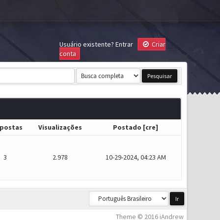
Usuário existente?
Entrar
Criar
conta
postas
Visualizações
Postado
[
cre
]
3
2.978
10-29-2024, 04:23 AM
Theme © 2016 iAndrew