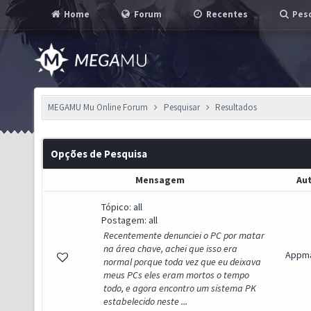
Home
Forum
Recentes
Pesq
MEGAMU Mu Online Forum
Pesquisar
Resultados
Opções de Pesquisa
Mensagem
Au
Tópico:
all
Postagem:
all
Recentemente denunciei o PC por matar
na área chave, achei que isso era
Appma
normal porque toda vez que eu deixava
meus PCs eles eram mortos o tempo
todo, e agora encontro um sistema PK
estabelecido neste ...