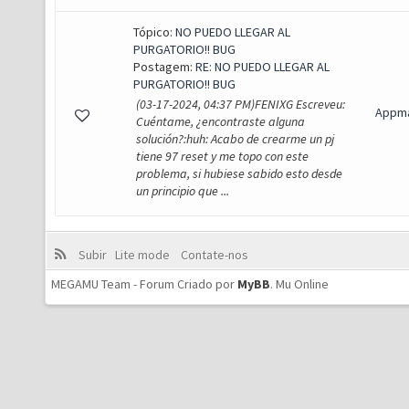
Tópico:
NO PUEDO LLEGAR AL
PURGATORIO!! BUG
Postagem:
RE: NO PUEDO LLEGAR AL
PURGATORIO!! BUG
(03-17-2024, 04:37 PM)FENIXG Escreveu:
Appma
Cuéntame, ¿encontraste alguna
solución?:huh: Acabo de crearme un pj
tiene 97 reset y me topo con este
problema, si hubiese sabido esto desde
un principio que ...
Subir
Lite mode
Contate-nos
MEGAMU Team - Forum Criado por
MyBB
.
Mu Online