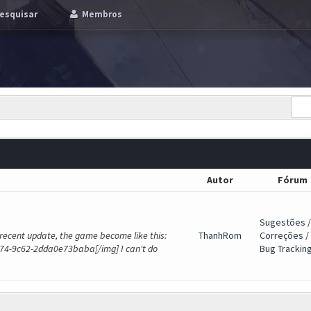
esquisar
Membros
Autor
Fórum
Sugestões /
 recent update, the game become like this:
ThanhRom
Correções /
74-9c62-2dda0e73baba[/img] I can't do
Bug Trackin