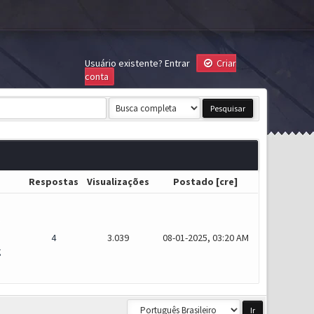
Usuário existente?
Entrar
Criar
conta
Respostas
Visualizações
Postado
[
cre
]
4
3.039
08-01-2025, 03:20 AM
g