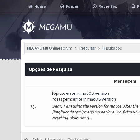
Home
Forum
Recentes
P
MEGAMU Mu Online Forum
Pesquisar
Resultados
Opções de Pesquisa
Mensagem
Tópico:
error in macOS version
Postagem:
error in macOS version
Dear, I am using the version for macos. After the
[img]blob:https://megamu.net/c9e17c1f-dc04-43
anything. skills are g...
Subir
Lite mode
Contate-nos