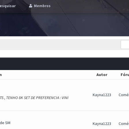
esquisar
Membros
m
Autor
Fór
Kayna1223
Comér
S , TENHO 8K SET DE PREFERENCIA : VINI
2 de SM
Kayna1223
Comér