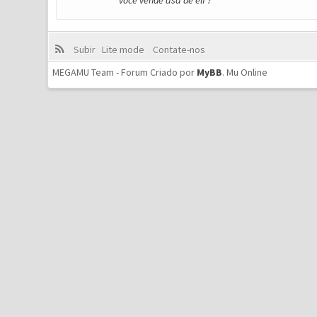
voce vende asa de elf ?
Subir
Lite mode
Contate-nos
MEGAMU Team - Forum Criado por
MyBB
.
Mu Online