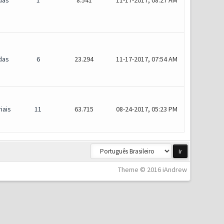
das
1
8.541
11-17-2017, 08:27 AM
das
6
23.294
11-17-2017, 07:54 AM
iais
11
63.715
08-24-2017, 05:23 PM
Theme © 2016 iAndrew