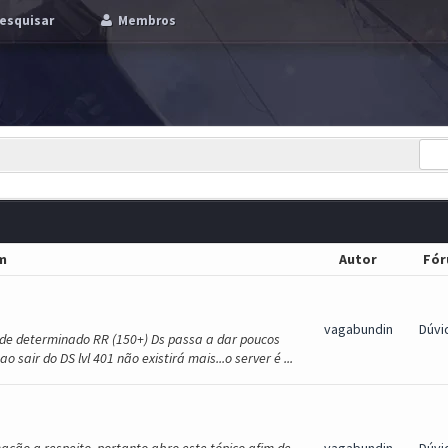
esquisar
Membros
m
Autor
Fó
vagabundin
Dúvi
ir de determinado RR (150+) Ds passa a dar poucos
 sair do DS lvl 401 não existirá mais...o server é ...