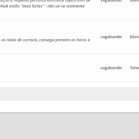
ação a respeito, portanto abro este tópico afim de
vagabundin
Dúvi
Raik estão "mais fortes" - não sei se realmente
vagabundin
Dúvi
s níveis de carreira, consegui primeiro as horas e
vagabundin
Tutor