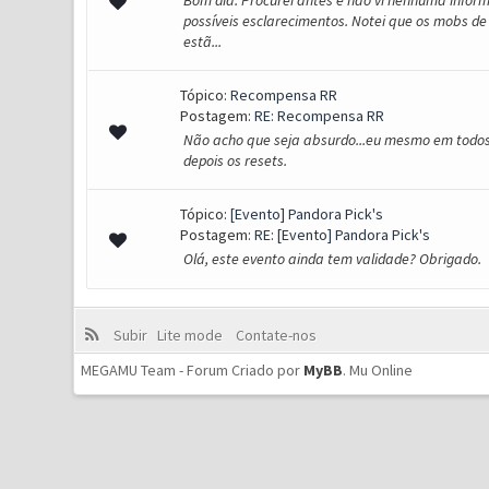
Bom dia. Procurei antes e não vi nenhuma inform
possíveis esclarecimentos. Notei que os mobs de 
estã...
Tópico:
Recompensa RR
Postagem:
RE: Recompensa RR
Não acho que seja absurdo...eu mesmo em todos o
depois os resets.
Tópico:
[Evento] Pandora Pick's
Postagem:
RE: [Evento] Pandora Pick's
Olá, este evento ainda tem validade? Obrigado.
Subir
Lite mode
Contate-nos
MEGAMU Team - Forum Criado por
MyBB
.
Mu Online