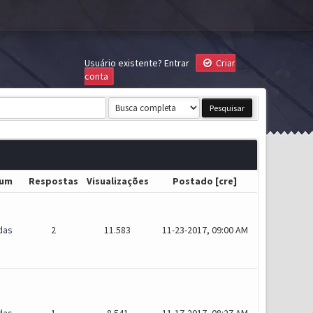
Usuário existente?
Entrar
Criar
conta
rum
Respostas
Visualizações
Postado
[
cre
]
das
2
11.583
11-23-2017, 09:00 AM