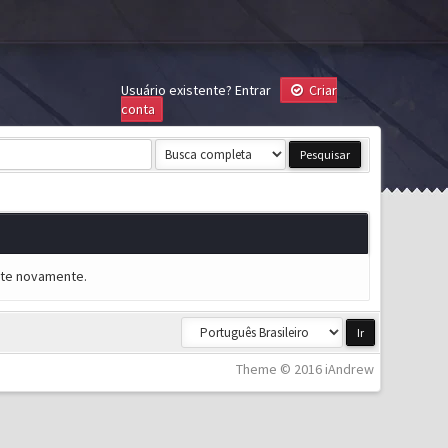
Usuário existente?
Entrar
Criar
conta
ente novamente.
Theme © 2016 iAndrew