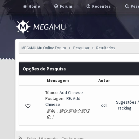
Home
Forum
Recentes
Pesq
MEGAMU Mu Online Forum
Pesquisar
Resultados
Opções de Pesquisa
Mensagem
Autor
Tópico:
Add Chinese
Postagem:
RE: Add
Sugestões /
Chinese
ccll
Tracking
是的，建议尽快全部汉
化！
Subir
Lite mode
Contate-nos