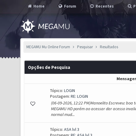
Home
Forum
Recentes
P
MEGAMU Mu Online Forum
Pesquisar
Resultados
Opções de Pesquisa
Mensage
Tópico:
LOGIN
Postagem:
RE: LOGIN
(06-09-2026, 12:22 PM)Manoelito Escreveu: boa ta
MEGAMU HD porém ao acessar dar acesso invalid
normal mud...
Tópico:
ASA lvl 3
Postagem:
RE: ASA lvl 3