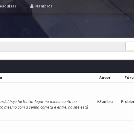
esquisar
Membros
m
Autor
Fór
rde! hoje fui tentar logar na minha conta no
ASombra
Proble
o mesmo com a senha correta e entrei no site está