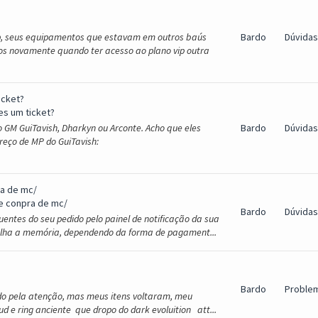
vip, seus equipamentos que estavam em outros baús
Bardo
Dúvidas
-los novamente quando ter acesso ao plano vip outra
icket?
es um ticket?
GM GuiTavish, Dharkyn ou Arconte. Acho que eles
Bardo
Dúvidas
reço de MP do GuiTavish:
a de mc/
e conpra de mc/
Bardo
Dúvidas
entes do seu pedido pelo painel de notificação da sua
 falha a memória, dependendo da forma de pagament...
Bardo
Proble
ado pela atenção, mas meus itens voltaram, meu
d e ring anciente que dropo do dark evoluition att...