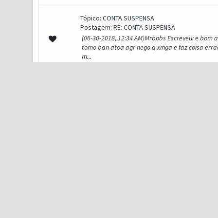
Tópico:
CONTA SUSPENSA
Postagem:
RE: CONTA SUSPENSA
(06-30-2018, 12:34 AM)Mrbobs Escreveu: e bom at
tomo ban atoa agr nego q xinga e faz coisa err
m...
Tópico:
O MU NAO INICIA
Postagem:
RE: O MU NAO INICIA
(06-25-2018, 08:43 PM)Reyna Escreveu: (06-25-20
os dados do seu teamviwer por MP, vou tentar te
Tópico:
Taxa
Postagem:
RE: Taxa
Olha, acho que estão exagerando, 1% não é prat
Acredito que a staff dará uma atenção maior a i
sistema em f...
Tópico:
ITEM QUEST
Postagem:
RE: ITEM QUEST
Boa noite! Dê uma olhadinha aqui nesse tópico, 