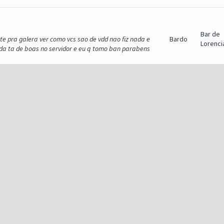
Bar de
e pra galera ver como vcs sao de vdd nao fiz nada e
Bardo
Lorenci
ada ta de boas no servidor e eu q tomo ban parabens
Bardo
Dúvidas
18, 08:10 PM)Netoviski Escreveu: Boa noite! Me envie
 ajudar. como faço isso de mp mano? pode envar a...
icamente nada. Óbvio, dependerá do valor total.
Bardo
Sugest
sso se vocês proporem algo que substitua esse
Bardo
Dúvidas
acredito que te ajudará a sanar algumas dúvidas