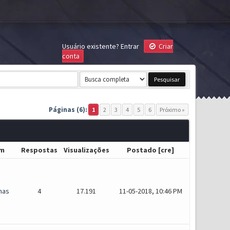
Usuário existente?
Entrar
Criar
conta
Páginas (6):
1
2
3
4
5
6
Próximo »
m
Respostas
Visualizações
Postado
[
cre
]
mas
4
17.191
11-05-2018, 10:46 PM