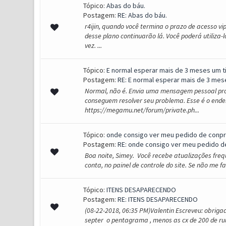
Tópico:
Abas do báu.
Postagem:
RE: Abas do báu.
r4ijin, quando você termina o prazo de acesso 
desse plano continuarão lá. Você poderá utiliza
vez. ...
Tópico:
E normal esperar mais de 3 meses um t
Postagem:
RE: E normal esperar mais de 3 mes
Normal, não é. Envia uma mensagem pessoal pro 
conseguem resolver seu problema. Esse é o ende
https://megamu.net/forum/private.ph...
Tópico:
onde consigo ver meu pedido de conpr
Postagem:
RE: onde consigo ver meu pedido d
Boa noite, Simey. Você recebe atualizações frequ
conta, no painel de controle do site. Se não me
Tópico:
ITENS DESAPARECENDO
Postagem:
RE: ITENS DESAPARECENDO
(08-22-2018, 06:35 PM)Valentin Escreveu: obrig
septer o pentagrama , menos as cx de 200 de ruu