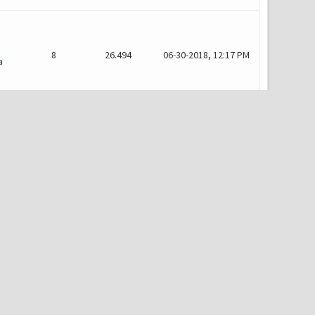
8
26.494
06-30-2018, 12:17 PM
a
5
17.307
06-25-2018, 11:59 PM
ões
25
72.068
04-10-2018, 11:31 PM
2
10.913
12-28-2017, 10:47 PM