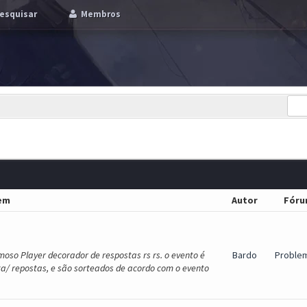
esquisar
Membros
em
Autor
Fóru
oso Player decorador de respostas rs rs. o evento é
Bardo
Proble
/ repostas, e são sorteados de acordo com o evento